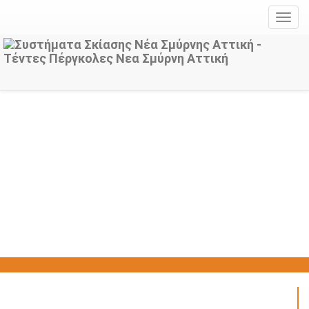
MEN
•
•
•